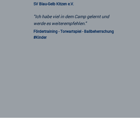
SV Blau-Gelb Kitzen e.V.
"Ich habe viel in dem Camp gelernt und
werde es weiterempfehlen."
Fördertraining - Torwartspiel - Ballbeherrschung
#Kinder