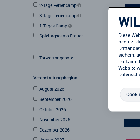
2-Tage Feriencamp
3-Tage Feriencamp
WIL
1-Tages Camp
Diese Web
Spieltagscamp Frauen
benutzt d
Drittanbi
sichern, 
Torwartangebote
Du kannst
Website w
Datenschu
Veranstaltungsbeginn
August 2026
Cookie
September 2026
Oktober 2026
November 2026
Dezember 2026
Januar 2027