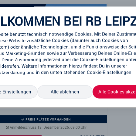
LKOMMEN BEI RB LEIPZ
site benutzt technisch notwendige Cookies. Mit Deiner Zustim
iese Website zusätzliche Cookies (darunter auch Cookies von
etern) oder ähnliche Technologien, um die Funktionsweise der Sei
aus Marketing-Gründen sowie zur Verbesserung Deines Online-Erl
 Deine Zustimmung jederzeit über die Cookie-Einstellungen unte
iderrufen. Weitere Informationen hierzu findest Du in unserer
Kick-It Soccerhalle - Weihnachtscamp
tzerklärung
und in den unten stehenden Cookie-Einstellungen.
- Indoor -
Kick-It Soccerhalle Leipzig
1-Tages Camp
-Einstellungen
Alle ablehnen
Alle Cookies akze
23.12.2026 (etwa 6 Stunden)
FREIE PLÄTZE VORHANDEN
Anmeldeschluss 13. Dezember 2026, 09:00 Uhr