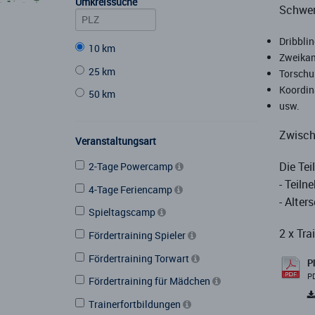
Umkreissuche
Schwer
Dribbli
10 km
Zweikam
25 km
Torschu
Koordin
50 km
usw.
Zwisch
Veranstaltungsart
Die Tei
2-Tage Powercamp
- Teiln
4-Tage Feriencamp
- Alter
Spieltagscamp
2 x Tr
Fördertraining Spieler
Fördertraining Torwart
P
PD
Fördertraining für Mädchen
Trainerfortbildungen