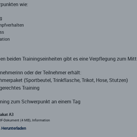
punkten wie:
ng
pfverhalten
ss
ation
en beiden Trainingseinheiten gibt es eine Verpflegung zum Mit
lnehmerinn oder der Teilnehmer erhält:
ehmerpaket (Sportbeutel, Trinkflasche, Trikot, Hose, Stutzen)
sgerechtes Training
aining zum Schwerpunkt an einem Tag
lakat A3
F-Dokument (4 MB), Information
Herunterladen