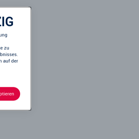
IG
mung
te zu
ebnisses.
n auf der
ptieren