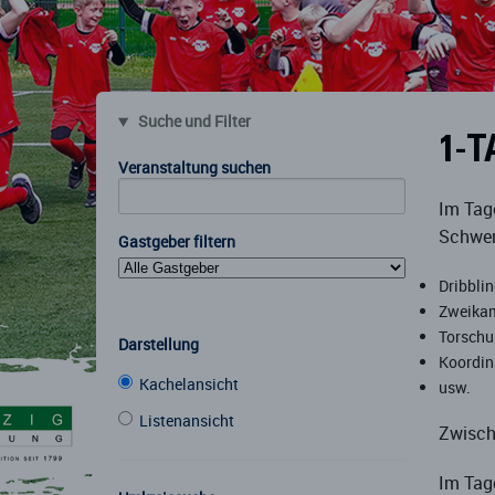
Suche und Filter
1-
Veranstaltung suchen
Im Tag
Schwer
Gastgeber filtern
Dribbli
Zweikam
Torschu
Darstellung
Koordin
Kachelansicht
usw.
Listenansicht
Zwisch
Im Tag