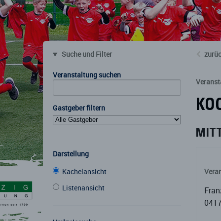
Suche und Filter
zurüc
Veranstaltung suchen
Veranst
KO
Gastgeber filtern
MITT
Darstellung
Kachelansicht
Vera
Listenansicht
Fran
0417