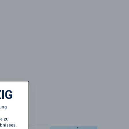
IG
mung
te zu
ebnisses.