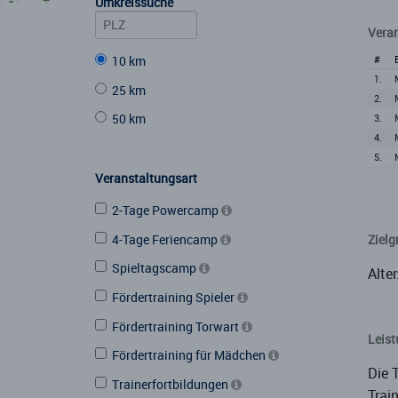
Umkreissuche
Vera
10 km
#
1.
25 km
2.
50 km
3.
4.
5.
Veranstaltungsart
2-Tage Powercamp
4-Tage Feriencamp
Zielg
Spieltagscamp
Alter
Fördertraining Spieler
Fördertraining Torwart
Leis
Fördertraining für Mädchen
Die 
Trainerfortbildungen
Trai