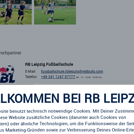
rechpartner
RB Leipzig Fußballschule
E-Mail
fussballschule.rbleipzig@redbulls.com
Telefon
+49 341 1247 97777
Mo. - Fr. : 10.00 - 18.00 Uhr
LKOMMEN BEI RB LEIPZ
site benutzt technisch notwendige Cookies. Mit Deiner Zustim
iese Website zusätzliche Cookies (darunter auch Cookies von
Veranstaltungen in der Nähe könnten dich auch interessieren
etern) oder ähnliche Technologien, um die Funktionsweise der Sei
aus Marketing-Gründen sowie zur Verbesserung Deines Online-Erl